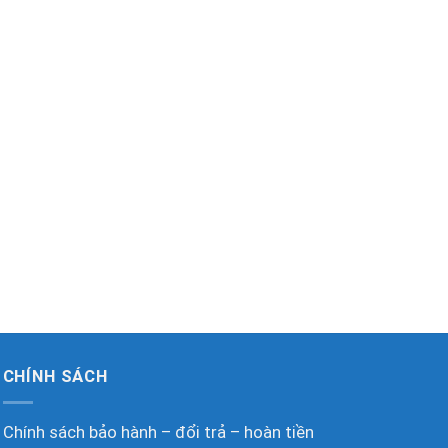
Bơ
2.
1
CHÍNH SÁCH
Chính sách bảo hành – đổi trả – hoàn tiền