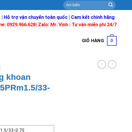
Tìm
kiếm:
 | Hỗ trợ vận chuyển toàn quốc | Cam kết chính hãng
ne: 0929.966.628|
Zalo: Mr. Vinh
| Tư vấn miễn phí 24/7
GIỎ HÀNG
0
E
g khoan
.5PRm1.5/33-
1.5/33-0.75