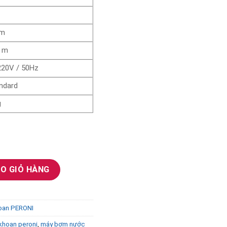
 m
4 m
 220V / 50Hz
andard
g
i Model 2.5PRm1.5/33-0.75 0.75Kw số lượng
O GIỎ HÀNG
oan PERONI
khoan peroni
,
máy bơm nước