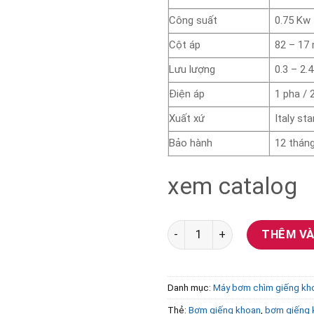
Công suất
0.75 Kw
Cột áp
82 – 17
Lưu lượng
0.3 – 2.
Điện áp
1 pha /
Xuất xứ
Italy st
Bảo hành
12 thán
xem catalog
Bơm chìm giếng khoan Peron
THÊM VÀ
Danh mục:
Máy bơm chìm giếng kh
Thẻ:
Bơm giếng khoan
,
bơm giếng 