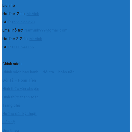
Liên hệ
Hotline: Zalo:
Mr Vinh
SĐT:
0929.966.628
Email hỗ trợ:
Namvinh999@gmail.com
Hotline 2: Zalo:
Mr Vinh
SĐT:
0388.241.097
Chính sách
Chính sách bảo hành – đổi trả – hoàn tiền
Đổi Tả – Hoàn Tiền
Hình thức vận chuyển
Hình thức thanh toán
Trang chủ
Hướng dẫn kỹ thuật
Liên hệ
Giới thiệu