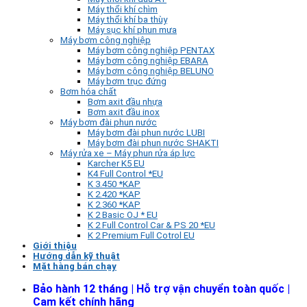
Máy thổi khí chìm
Máy thổi khí ba thùy
Máy sục khí phun mưa
Máy bơm công nghiệp
Máy bơm công nghiệp PENTAX
Máy bơm công nghiệp EBARA
Máy bơm công nghiệp BELUNO
Máy bơm trục đứng
Bơm hóa chất
Bơm axit đầu nhựa
Bơm axit đầu inox
Máy bơm đài phun nước
Máy bơm đài phun nước LUBI
Máy bơm đài phun nước SHAKTI
Máy rửa xe – Máy phun rửa áp lực
Karcher K5 EU
K4 Full Control *EU
K 3.450 *KAP
K 2.420 *KAP
K 2.360 *KAP
K 2 Basic OJ * EU
K 2 Full Control Car & PS 20 *EU
K 2 Premium Full Cotrol EU
Giới thiệu
Hướng dẫn kỹ thuật
Mặt hàng bán chạy
Bảo hành 12 tháng | Hỗ trợ vận chuyển toàn quốc |
Cam kết chính hãng