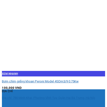
XEM NHANH
Bơm chìm giếng khoan Peroni Model 4SDm3/9 0.75Kw
100,000
VND
ĐỊA CHỈ
Địa chỉ: 780 Minh Khai, Phường Vĩnh Tuy, Quận Hai Bà Trưng, Hà Nội