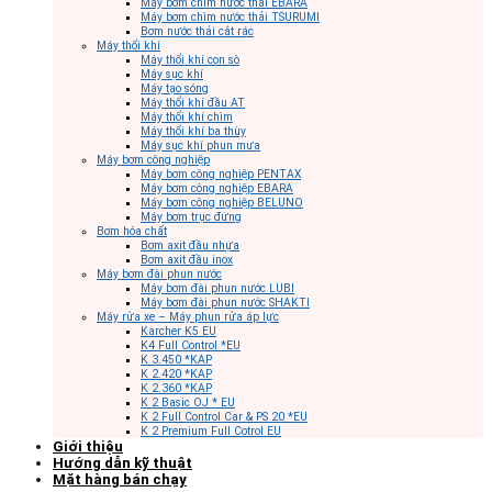
Máy bơm chìm nước thải EBARA
Máy bơm chìm nước thải TSURUMI
Bơm nước thải cắt rác
Máy thổi khí
Máy thổi khí con sò
Máy sục khí
Máy tạo sóng
Máy thổi khí đầu AT
Máy thổi khí chìm
Máy thổi khí ba thùy
Máy sục khí phun mưa
Máy bơm công nghiệp
Máy bơm công nghiệp PENTAX
Máy bơm công nghiệp EBARA
Máy bơm công nghiệp BELUNO
Máy bơm trục đứng
Bơm hóa chất
Bơm axit đầu nhựa
Bơm axit đầu inox
Máy bơm đài phun nước
Máy bơm đài phun nước LUBI
Máy bơm đài phun nước SHAKTI
Máy rửa xe – Máy phun rửa áp lực
Karcher K5 EU
K4 Full Control *EU
K 3.450 *KAP
K 2.420 *KAP
K 2.360 *KAP
K 2 Basic OJ * EU
K 2 Full Control Car & PS 20 *EU
K 2 Premium Full Cotrol EU
Giới thiệu
Hướng dẫn kỹ thuật
Mặt hàng bán chạy