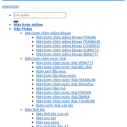
interiortxt
Tìm
kiếm:
Máy bơm.online
Sản Phẩm
Máy bơm chìm giếng khoan
Máy bơm chìm giếng khoan PERONI
Máy bơm chìm giếng khoan FRANKLIN
Máy bơm chìm giếng khoan COVERCO
Máy bơm chìm giếng khoan SUMOTO
Máy bơm chìm giếng khoan VERATTI
Máy bơm chìm nước thải
Máy bơm chìm nước thải VERATTI
Máy bơm chìm nước thải BELUNO
Bơm axit đầu inox
Máy bơm đài phun nước
Máy bơm chìm nước thải FRANKLIN
Máy bơm chìm nước thải Showfou
Máy bơm hầm mỏ
Máy bơm chìm nước thải PERONI
Máy bơm chìm nước thải EBARA
Máy bơm chìm nước thải TSURUMI
Bơm nước thải cắt rác
Máy thổi khí
Máy thổi khí con sò
Máy sục khí
Máy tạo sóng
Máy thổi khí đầu AT