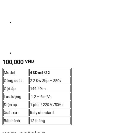
100,000
VND
Model
4SDm4/22
Công suất
2.2 Kw 3hp – 380v
Cột áp
144-49 m
Lưu lượng
1.2 – 6 m³/h
Điện áp
1 pha / 220 V /50Hz
Xuất xứ
Italy standard
Bảo hành
12 tháng