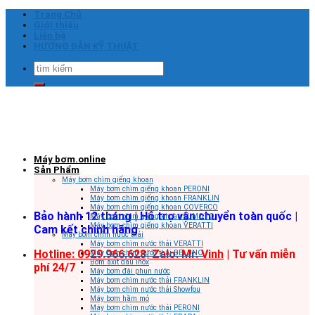
Skip
Trang Chủ
to
Giới thiệu
content
Liên hệ
HƯỚNG DẪN KỸ THUẬT
Tìm
kiếm:
Máy bơm.online
Sản Phẩm
Máy bơm chìm giếng khoan
Máy bơm chìm giếng khoan PERONI
Máy bơm chìm giếng khoan FRANKLIN
Máy bơm chìm giếng khoan COVERCO
Bảo hành 12 tháng | Hỗ trợ vận chuyển toàn quốc |
Máy bơm chìm giếng khoan SUMOTO
Máy bơm chìm giếng khoan VERATTI
Cam kết chính hãng
Máy bơm chìm nước thải
Máy bơm chìm nước thải VERATTI
Hotline: 0929.966.628|
Zalo: Mr. Vinh
| Tư vấn miễn
Máy bơm chìm nước thải BELUNO
Bơm axit đầu inox
phí 24/7
Máy bơm đài phun nước
Máy bơm chìm nước thải FRANKLIN
Máy bơm chìm nước thải Showfou
Máy bơm hầm mỏ
Máy bơm chìm nước thải PERONI