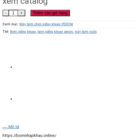
xem catalog
Bơm chìm giếng khoan Peroni Model 4SDm4/22 2.2Kw số lượng
Thêm vào giỏ hàng
Danh mục:
Máy bơm chìm giếng khoan PERONI
Thẻ:
Bơm giếng khoan
,
bơm giếng khoan peroni
,
máy bơm nước
Mô tả
https://bomnhapkhau.online/