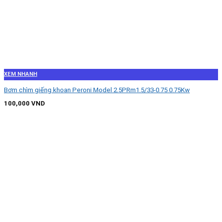
XEM NHANH
Bơm chìm giếng khoan Peroni Model 2.5PRm1.5/33-0.75 0.75Kw
100,000
VND