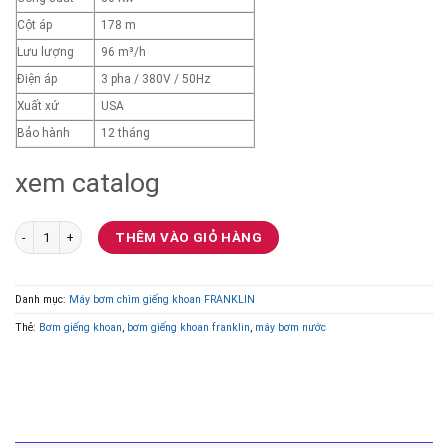
Cột áp
178 m
Lưu lượng
96 m³/h
Điện áp
3 pha / 380V / 50Hz
Xuất xứ
USA
Bảo hành
12 tháng
xem catalog
Bơm chìm giếng khoan Franklin Model 75SSI30F065-1164 30Kw số lượng
THÊM VÀO GIỎ HÀNG
Danh mục:
Máy bơm chìm giếng khoan FRANKLIN
Thẻ:
Bơm giếng khoan
,
bơm giếng khoan franklin
,
máy bơm nước