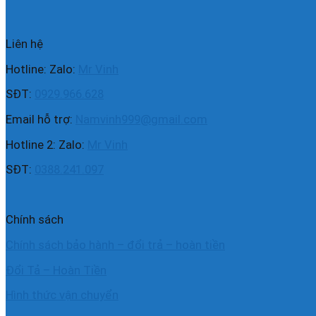
Liên hệ
Hotline: Zalo:
Mr Vinh
SĐT:
0929.966.628
Email hỗ trợ:
Namvinh999@gmail.com
Hotline 2: Zalo:
Mr Vinh
SĐT:
0388.241.097
Chính sách
Chính sách bảo hành – đổi trả – hoàn tiền
Đổi Tả – Hoàn Tiền
Hình thức vận chuyển