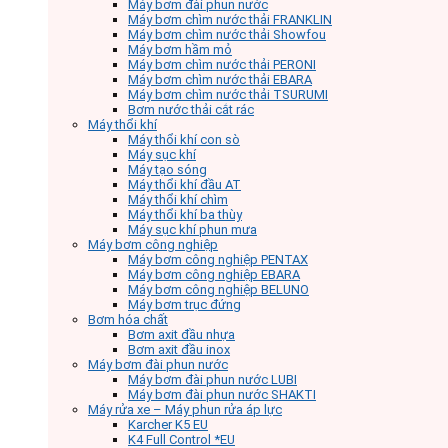
Máy bơm đài phun nước
Máy bơm chìm nước thải FRANKLIN
Máy bơm chìm nước thải Showfou
Máy bơm hầm mỏ
Máy bơm chìm nước thải PERONI
Máy bơm chìm nước thải EBARA
Máy bơm chìm nước thải TSURUMI
Bơm nước thải cắt rác
Máy thổi khí
Máy thổi khí con sò
Máy sục khí
Máy tạo sóng
Máy thổi khí đầu AT
Máy thổi khí chìm
Máy thổi khí ba thùy
Máy sục khí phun mưa
Máy bơm công nghiệp
Máy bơm công nghiệp PENTAX
Máy bơm công nghiệp EBARA
Máy bơm công nghiệp BELUNO
Máy bơm trục đứng
Bơm hóa chất
Bơm axit đầu nhựa
Bơm axit đầu inox
Máy bơm đài phun nước
Máy bơm đài phun nước LUBI
Máy bơm đài phun nước SHAKTI
Máy rửa xe – Máy phun rửa áp lực
Karcher K5 EU
K4 Full Control *EU