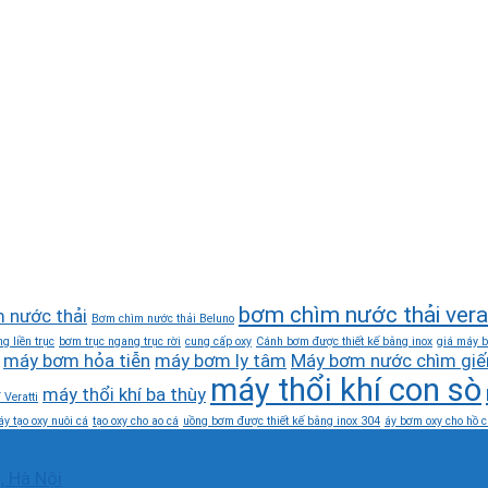
bơm chìm nước thải vera
 nước thải
Bơm chìm nước thải Beluno
g liền trục
bơm trục ngang trục rời
cung cấp oxy
Cánh bơm được thiết kế bằng inox
giá máy b
máy bơm hỏa tiễn
máy bơm ly tâm
Máy bơm nước chìm giế
máy thổi khí con sò
máy thổi khí ba thùy
 Veratti
y tạo oxy nuôi cá
tạo oxy cho ao cá
uồng bơm được thiết kế bằng inox 304
áy bơm oxy cho hồ c
, Hà Nội