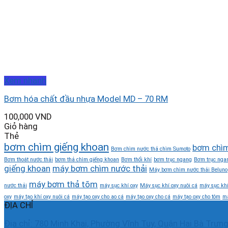
Xem nhanh
Bơm hóa chất đầu nhựa Model MD – 70 RM
100,000
VND
Giỏ hàng
Thẻ
bơm chìm giếng khoan
bơm chìm
Bơm chìm nước thả chìm Sumoto
Bơm thoát nước thải
bơm thả chìm giếng khoan
Bơm thổi khí
bơm trục ngang
Bơm trục ngan
giếng khoan
máy bơm chìm nước thải
Máy bơm chìm nước thải Beluno
máy bơm thả tõm
nước thải
máy sục khí oxy
Máy sục khí oxy nuôi cá
máy sục khí
oxy
máy tạo khí oxy nuôi cá
máy tạo oxy cho ao cá
máy tạo oxy cho cá
máy tạo oxy cho tôm
má
ĐỊA CHỈ
Địa chỉ: 780 Minh Khai, Phường Vĩnh Tuy, Quận Hai Bà Trưng