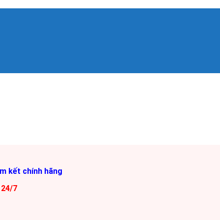
am kết chính hãng
 24/7