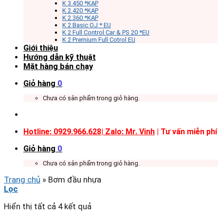
K 3.450 *KAP
K 2.420 *KAP
K 2.360 *KAP
K 2 Basic OJ * EU
K 2 Full Control Car & PS 20 *EU
K 2 Premium Full Cotrol EU
Giới thiệu
Hướng dẫn kỹ thuật
Mặt hàng bán chạy
Giỏ hàng
0
Chưa có sản phẩm trong giỏ hàng.
Hotline: 0929.966.628|
Zalo: Mr. Vinh
| Tư vấn miễn phí
Giỏ hàng
0
Chưa có sản phẩm trong giỏ hàng.
Trang chủ
»
Bơm đầu nhựa
Lọc
Hiển thị tất cả 4 kết quả