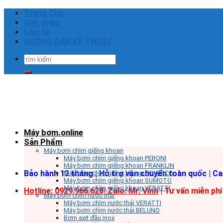
Skip
Trang Chủ
to
Giới thiệu
content
Liên hệ
HƯỚNG DẪN KỸ THUẬT
Tìm
kiếm:
Máy bơm.online
Sản Phẩm
Máy bơm chìm giếng khoan
Máy bơm chìm giếng khoan PERONI
Máy bơm chìm giếng khoan FRANKLIN
Bảo hành 12 tháng | Hỗ trợ vận chuyển toàn quốc | C
Máy bơm chìm giếng khoan COVERCO
Máy bơm chìm giếng khoan SUMOTO
Máy bơm chìm giếng khoan VERATTI
Hotline: 0929.966.628|
Zalo: Mr. Vinh
| Tư vấn miễn phí
Máy bơm chìm nước thải
Máy bơm chìm nước thải VERATTI
Máy bơm chìm nước thải BELUNO
Bơm axit đầu inox