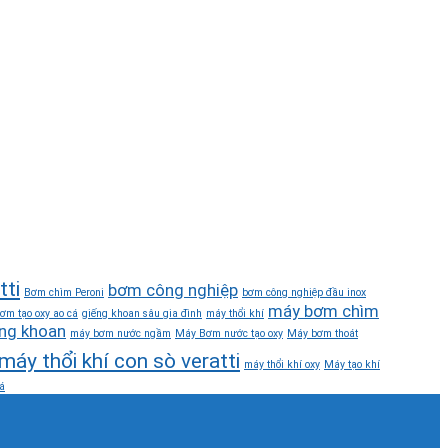
tti
bơm công nghiệp
Bơm chìm Peroni
bơm công nghiệp đầu inox
máy bơm chìm
ơm tạo oxy ao cá
giếng khoan sâu gia đình
máy thổi khí
ng khoan
máy bơm nước ngầm
Máy Bơm nước tạo oxy
Máy bơm thoát
máy thổi khí con sò veratti
máy thổi khí oxy
Máy tạo khí
á