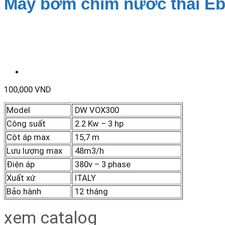
Máy bơm chìm nước thải Eb
100,000
VND
Model
DW VOX300
Công suất
2.2 Kw – 3 hp
Cột áp max
15,7 m
Lưu lượng max
48m3/h
Điện áp
380v – 3 phase
Xuất xứ
ITALY
Bảo hành
12 tháng
xem catalog