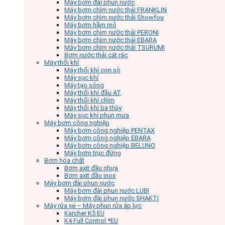
Máy bơm đài phun nước
Máy bơm chìm nước thải FRANKLIN
Máy bơm chìm nước thải Showfou
Máy bơm hầm mỏ
Máy bơm chìm nước thải PERONI
Máy bơm chìm nước thải EBARA
Máy bơm chìm nước thải TSURUMI
Bơm nước thải cắt rác
Máy thổi khí
Máy thổi khí con sò
Máy sục khí
Máy tạo sóng
Máy thổi khí đầu AT
Máy thổi khí chìm
Máy thổi khí ba thùy
Máy sục khí phun mưa
Máy bơm công nghiệp
Máy bơm công nghiệp PENTAX
Máy bơm công nghiệp EBARA
Máy bơm công nghiệp BELUNO
Máy bơm trục đứng
Bơm hóa chất
Bơm axit đầu nhựa
Bơm axit đầu inox
Máy bơm đài phun nước
Máy bơm đài phun nước LUBI
Máy bơm đài phun nước SHAKTI
Máy rửa xe – Máy phun rửa áp lực
Karcher K5 EU
K4 Full Control *EU