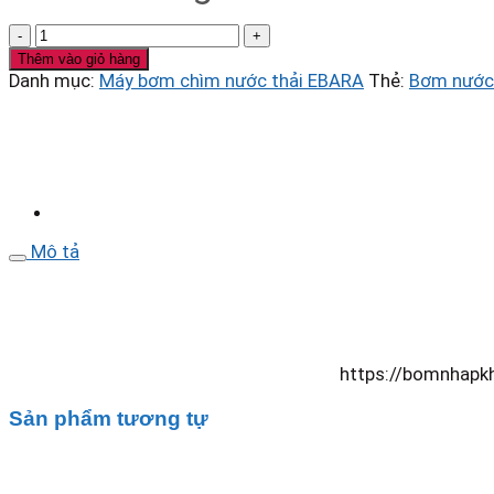
Máy
bơm
Thêm vào giỏ hàng
chìm
Danh mục:
Máy bơm chìm nước thải EBARA
Thẻ:
Bơm nước 
nước
thải
Ebara
Inox
Model
DW
VOX
300
Mô tả
số
lượng
https://bomnhapkh
Sản phẩm tương tự