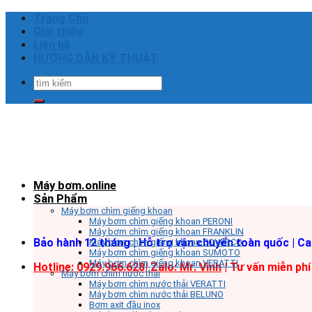
Skip
Trang Chủ
to
Giới thiệu
content
Liên hệ
HƯỚNG DẪN KỸ THUẬT
Tìm
kiếm:
Máy bơm.online
Sản Phẩm
Máy bơm chìm giếng khoan
Máy bơm chìm giếng khoan PERONI
Máy bơm chìm giếng khoan FRANKLIN
Bảo hành 12 tháng | Hỗ trợ vận chuyển toàn quốc | C
Máy bơm chìm giếng khoan COVERCO
Máy bơm chìm giếng khoan SUMOTO
Máy bơm chìm giếng khoan VERATTI
Hotline: 0929.966.628|
Zalo: Mr. Vinh
| Tư vấn miễn phí
Máy bơm chìm nước thải
Máy bơm chìm nước thải VERATTI
Máy bơm chìm nước thải BELUNO
Bơm axit đầu inox