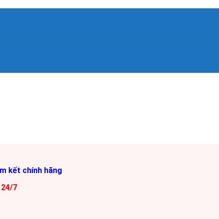
am kết chính hãng
 24/7