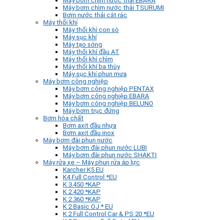
Máy bơm chìm nước thải EBARA
Máy bơm chìm nước thải TSURUMI
Bơm nước thải cắt rác
Máy thổi khí
Máy thổi khí con sò
Máy sục khí
Máy tạo sóng
Máy thổi khí đầu AT
Máy thổi khí chìm
Máy thổi khí ba thùy
Máy sục khí phun mưa
Máy bơm công nghiệp
Máy bơm công nghiệp PENTAX
Máy bơm công nghiệp EBARA
Máy bơm công nghiệp BELUNO
Máy bơm trục đứng
Bơm hóa chất
Bơm axit đầu nhựa
Bơm axit đầu inox
Máy bơm đài phun nước
Máy bơm đài phun nước LUBI
Máy bơm đài phun nước SHAKTI
Máy rửa xe – Máy phun rửa áp lực
Karcher K5 EU
K4 Full Control *EU
K 3.450 *KAP
K 2.420 *KAP
K 2.360 *KAP
K 2 Basic OJ * EU
K 2 Full Control Car & PS 20 *EU