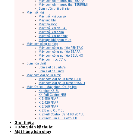
Máy bơm chìm nước thải EBARA
Máy bơm chìm nước thải TSURUMI
Bơm nước thải cắt rác
Máy thổi khí
Máy thổi khí con sò
Máy sục khí
Máy tạo sóng
Máy thổi khí đầu AT
Máy thổi khí chìm
Máy thổi khí ba thùy
Máy sục khí phun mưa
Máy bơm công nghiệp
Máy bơm công nghiệp PENTAX
Máy bơm công nghiệp EBARA
Máy bơm công nghiệp BELUNO
Máy bơm trục đứng
Bơm hóa chất
Bơm axit đầu nhựa
Bơm axit đầu inox
Máy bơm đài phun nước
Máy bơm đài phun nước LUBI
Máy bơm đài phun nước SHAKTI
Máy rửa xe – Máy phun rửa áp lực
Karcher K5 EU
K4 Full Control *EU
K 3.450 *KAP
K 2.420 *KAP
K 2.360 *KAP
K 2 Basic OJ * EU
K 2 Full Control Car & PS 20 *EU
K 2 Premium Full Cotrol EU
Giới thiệu
Hướng dẫn kỹ thuật
Mặt hàng bán chạy