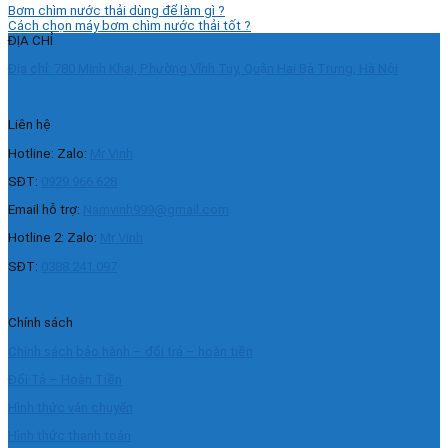
Bơm chìm nước thải dùng để làm gì ?
Cách chọn máy bơm chìm nước thải tốt ?
ĐỊA CHỈ
Địa chỉ: 780 Minh Khai, Phường Vĩnh Tuy, Quận Hai Bà Trưng, Hà Nội
Liên hệ
Hotline: Zalo:
Mr Vinh
SĐT:
0929.966.628
Email hỗ trợ:
Namvinh999@gmail.com
Hotline 2: Zalo:
Mr Vinh
SĐT:
0388.241.097
Chính sách
Chính sách bảo hành – đổi trả – hoàn tiền
Đổi Tả – Hoàn Tiền
Hình thức vận chuyển
Hình thức thanh toán