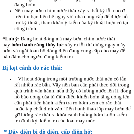
đang bơm.
Nếu máy bơm chìm nước thải xảy ra bất kỳ lỗi nào ở
trên thì bạn liên hệ ngay với nhà cung cấp để được hỗ
trợ kỹ thuật, tham khảo ý kiến của kỹ thuật hiện có tại
công trình.
*Lưu ý
: Đang hoạt động mà máy bơm chìm nước thải
hay
bơm bánh răng thủy lực
xảy ra lỗi thì dừng ngay máy
bơm và ngắt toàn bộ dòng điện đang cung cấp cho máy để
bảo đảm cho người đang kiểm tra.
Bị kẹt cánh do rác thải:
Vì hoạt động trong môi trường nước thải nên có lẫn
rất nhiều rác bẩn. Vậy nên bạn cần phải theo dõi trong
quá trình vận hành, nếu thấy có lượng nước lên ít, đồng
hồ báo dòng của tủ điện điều khiển bơm tăng dòng lên
cần phải tiến hành kiểm tra rọ bơm xem có rác thải,
hoặc tạp chất dính vào. Tiến hành tháo lắp máy bơm để
gỡ lượng rác thải ra khỏi cánh buồng bơm.Luôn kiểm
tra định kỳ, kiểm tra các loại máy móc.
* Dây điện bị dò điện, cấp điện hở
: