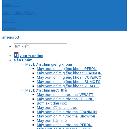
Trang chủ
Hướng dẫn kỹ thuật
Liên hệ
Giới thiệu
interiortxt
Tìm
kiếm:
Máy bơm.online
Sản Phẩm
Máy bơm chìm giếng khoan
Máy bơm chìm giếng khoan PERONI
Máy bơm chìm giếng khoan FRANKLIN
Máy bơm chìm giếng khoan COVERCO
Máy bơm chìm giếng khoan SUMOTO
Máy bơm chìm giếng khoan VERATTI
Máy bơm chìm nước thải
Máy bơm chìm nước thải VERATTI
Máy bơm chìm nước thải BELUNO
Bơm axit đầu inox
Máy bơm đài phun nước
Máy bơm chìm nước thải FRANKLIN
Máy bơm chìm nước thải Showfou
Máy bơm hầm mỏ
Máy bơm chìm nước thải PERONI