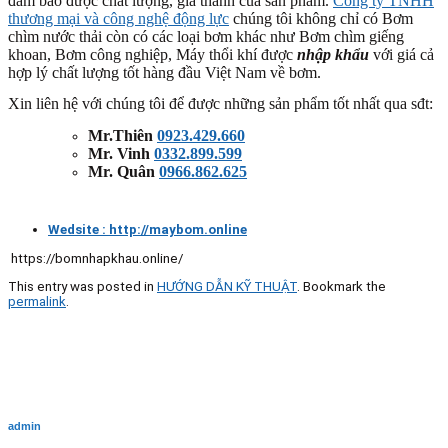
đảm bảo được chất lượng, giá thành của sản phẩm.
Công ty TNHH
thương mại và công nghệ động lực
chúng tôi không chỉ có Bơm
chìm nước thải còn có các loại bơm khác như Bơm chìm giếng
khoan, Bơm công nghiệp, Máy thổi khí được
nhập khẩu
với giá cả
hợp lý chất lượng tốt hàng đầu Việt Nam về bơm.
Xin liên hệ với chúng tôi để được những sản phẩm tốt nhất qua sđt:
Mr.Thiên
0923.429.660
Mr. Vinh
0332.899.599
Mr. Quân
0966.862.625
Wedsite : http://maybom.online
https://bomnhapkhau.online/
This entry was posted in
HƯỚNG DẪN KỸ THUẬT
. Bookmark the
permalink
.
admin