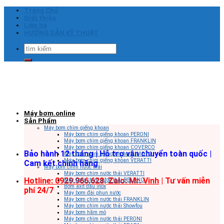
Skip
Trang Chủ
to
Giới thiệu
content
Liên hệ
HƯỚNG DẪN KỸ THUẬT
Tìm
kiếm:
Máy bơm.online
Sản Phẩm
Máy bơm chìm giếng khoan
Máy bơm chìm giếng khoan PERONI
Máy bơm chìm giếng khoan FRANKLIN
Máy bơm chìm giếng khoan COVERCO
Bảo hành 12 tháng | Hỗ trợ vận chuyển toàn quốc |
Máy bơm chìm giếng khoan SUMOTO
Máy bơm chìm giếng khoan VERATTI
Cam kết chính hãng
Máy bơm chìm nước thải
Máy bơm chìm nước thải VERATTI
Hotline: 0929.966.628|
Zalo: Mr. Vinh
| Tư vấn miễn
Máy bơm chìm nước thải BELUNO
Bơm axit đầu inox
phí 24/7
Máy bơm đài phun nước
Máy bơm chìm nước thải FRANKLIN
Máy bơm chìm nước thải Showfou
Máy bơm hầm mỏ
Máy bơm chìm nước thải PERONI