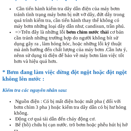
Cần tiến hành kiểm tra dây dẫn điện của máy bơm
tránh tình trạng máy bơm bị nứt vỡ dây, đứt dây trong
quá trình kiểm tra, cần tiến hành thay thế không có
máy bơm những loại dây dẫn như, candisun, trần phú.
=>Trên đây là những lỗi
bơm chìm nước thải
cơ bản
cần tránh những trường hợp do người không bít sử
dụng gây ra , làm hỏng hóc, hoặc những lỗi kỹ thuật
mà ảnh hưởng đến chất lượng của máy bơm .Cần lưu ý,
nênn sử dụng tủ điện để bảo về máy bơm làm việc tốt
hơn và hiệu quả hơn.
* Bơm đang làm việc dừng đột ngột hoặc đột ngột
không lên nước :
Kiểm tra các nguyên nhân sau:
Nguồn điện : Có bị mất điện hoặc mất pha ( đối với
bơm chìm 3 pha ) hoặc kiểm tra dây dẫn có bị hư hỏng
không.
Động cơ quá tải dẫn đến cháy động cơ.
Bể (hồ) chứa bị cạn nước. trõ bơm hoặc phễu hút bị hở
ra.