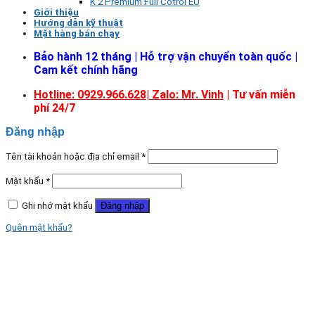
K 2 Premium Full Cotrol EU
Giới thiệu
Hướng dẫn kỹ thuật
Mặt hàng bán chạy
Bảo hành 12 tháng | Hỗ trợ vận chuyển toàn quốc |
Cam kết chính hãng
Hotline: 0929.966.628|
Zalo: Mr. Vinh
| Tư vấn miễn
phí 24/7
Đăng nhập
Tên tài khoản hoặc địa chỉ email
*
Mật khẩu
*
Ghi nhớ mật khẩu
Đăng nhập
Quên mật khẩu?