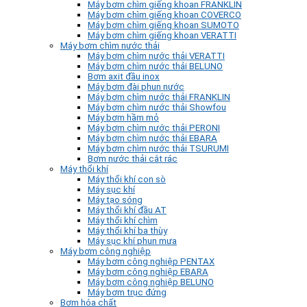
Máy bơm chìm giếng khoan FRANKLIN
Máy bơm chìm giếng khoan COVERCO
Máy bơm chìm giếng khoan SUMOTO
Máy bơm chìm giếng khoan VERATTI
Máy bơm chìm nước thải
Máy bơm chìm nước thải VERATTI
Máy bơm chìm nước thải BELUNO
Bơm axit đầu inox
Máy bơm đài phun nước
Máy bơm chìm nước thải FRANKLIN
Máy bơm chìm nước thải Showfou
Máy bơm hầm mỏ
Máy bơm chìm nước thải PERONI
Máy bơm chìm nước thải EBARA
Máy bơm chìm nước thải TSURUMI
Bơm nước thải cắt rác
Máy thổi khí
Máy thổi khí con sò
Máy sục khí
Máy tạo sóng
Máy thổi khí đầu AT
Máy thổi khí chìm
Máy thổi khí ba thùy
Máy sục khí phun mưa
Máy bơm công nghiệp
Máy bơm công nghiệp PENTAX
Máy bơm công nghiệp EBARA
Máy bơm công nghiệp BELUNO
Máy bơm trục đứng
Bơm hóa chất