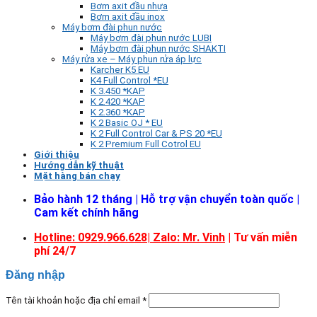
Bơm axit đầu nhựa
Bơm axit đầu inox
Máy bơm đài phun nước
Máy bơm đài phun nước LUBI
Máy bơm đài phun nước SHAKTI
Máy rửa xe – Máy phun rửa áp lực
Karcher K5 EU
K4 Full Control *EU
K 3.450 *KAP
K 2.420 *KAP
K 2.360 *KAP
K 2 Basic OJ * EU
K 2 Full Control Car & PS 20 *EU
K 2 Premium Full Cotrol EU
Giới thiệu
Hướng dẫn kỹ thuật
Mặt hàng bán chạy
Bảo hành 12 tháng | Hỗ trợ vận chuyển toàn quốc |
Cam kết chính hãng
Hotline: 0929.966.628|
Zalo: Mr. Vinh
| Tư vấn miễn
phí 24/7
Đăng nhập
Tên tài khoản hoặc địa chỉ email
*