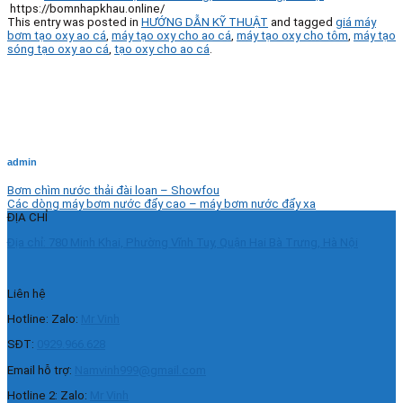
https://bomnhapkhau.online/
This entry was posted in
HƯỚNG DẪN KỸ THUẬT
and tagged
giá máy
bơm tạo oxy ao cá
,
máy tạo oxy cho ao cá
,
máy tạo oxy cho tôm
,
máy tạo
sóng tạo oxy ao cá
,
tạo oxy cho ao cá
.
admin
Bơm chìm nước thải đài loan – Showfou
Các dòng máy bơm nước đẩy cao – máy bơm nước đẩy xa
ĐỊA CHỈ
Địa chỉ: 780 Minh Khai, Phường Vĩnh Tuy, Quận Hai Bà Trưng, Hà Nội
Liên hệ
Hotline: Zalo:
Mr Vinh
SĐT:
0929.966.628
Email hỗ trợ:
Namvinh999@gmail.com
Hotline 2: Zalo:
Mr Vinh