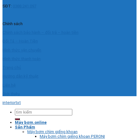
SĐT:
0388.241.097
Chính sách
Chính sách bảo hành – đổi trả – hoàn tiền
Đổi Tả – Hoàn Tiền
Hình thức vận chuyển
Hình thức thanh toán
Trang chủ
Hướng dẫn kỹ thuật
Liên hệ
Giới thiệu
interiortxt
Tìm
kiếm:
Máy bơm.online
Sản Phẩm
Máy bơm chìm giếng khoan
Máy bơm chìm giếng khoan PERONI