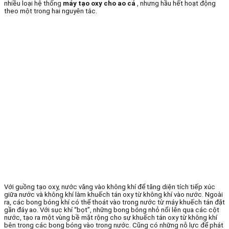
nhiều loại hệ thống
máy tạo oxy cho ao cá
, nhưng hầu hết hoạt động
theo một trong hai nguyên tắc.
Với guồng tạo oxy, nước văng vào không khí để tăng diện tích tiếp xúc
giữa nước và không khí làm khuếch tán oxy từ không khí vào nước. Ngoài
ra, các bong bóng khí có thể thoát vào trong nước từ máy khuếch tán đặt
gần đáy ao. Với sục khí “bọt”, những bong bóng nhỏ nổi lên qua các cột
nước, tạo ra một vùng bề mặt rộng cho sự khuếch tán oxy từ không khí
bên trong các bong bóng vào trong nước. Cũng có những nỗ lực để phát