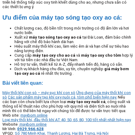
triển hệ thống tiếp xúc oxy tinh khiết dùng cho ao, nhưng chưa sẵn có
các thiết bị ưng ý.
Ưu điểm của
máy tạo sóng tạo oxy ao cá
:
Chất lượng cao, độ bền tốt trong môi trường có độ ẩm lớn và hơi
nước biển.
Xuất xứ
máy tạo sóng tạo oxy ao cá
tại Đài Loan, đảm bảo chính
hãng với chế độ bảo hành dài hạn.
Hiệu suất máy thổi khí cao, làm việc êm ái và hạn chế sự tiêu hao
năng lượng điện.
Cung cấp
máy tạo oxy cho ao cá
và
máy tạo oxy cho tôm
hợp lý
với túi tiền các nhà đầu tư Việt Nam.
Hỗ trợ tư vấn, thiết kế từ A-Z, đẩy nhanh tiến độ, hàng có sẵn.
Dịch vụ khách hàng chu đáo, uy tín, chuyên nghiệp
giá máy bơm
tạo oxy ao cá
rẻ nhất thị trường
.
Bài viết liên quan:
Máy thổi khí con sò – máy sục khí con sò
Ứng dụng của máy thổi khí con
sò
Các sản phẩm máy tạo khí oxy nuôi cá, tôm phổ biến hiện nay.
Nếu
các bạn còn chưa biết lựa chọn loại
máy tạo oxy nuôi cá
, công suất và
thông số kĩ thuật nào cho phù hợp với quy mô và diện tích ao nuôi nhà
mình thì có thể liên hệ ngay với chúng tôi để được tư vấn trực tiết qua:
Web site:
maybom.online
Loại máy thổi khí, đầu thổi khí AT 40, 50, 65, 80, 100 tốt nhất nhất hiện nay
Website
maybom.online
Mr Vinh:
0929.966.628
VPGD:
Số 780 Minh Khai, Thanh Lương, Hai Bà Trưng, Hà Nội