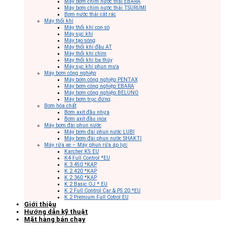
Máy bơm chìm nước thải EBARA
Máy bơm chìm nước thải TSURUMI
Bơm nước thải cắt rác
Máy thổi khí
Máy thổi khí con sò
Máy sục khí
Máy tạo sóng
Máy thổi khí đầu AT
Máy thổi khí chìm
Máy thổi khí ba thùy
Máy sục khí phun mưa
Máy bơm công nghiệp
Máy bơm công nghiệp PENTAX
Máy bơm công nghiệp EBARA
Máy bơm công nghiệp BELUNO
Máy bơm trục đứng
Bơm hóa chất
Bơm axit đầu nhựa
Bơm axit đầu inox
Máy bơm đài phun nước
Máy bơm đài phun nước LUBI
Máy bơm đài phun nước SHAKTI
Máy rửa xe – Máy phun rửa áp lực
Karcher K5 EU
K4 Full Control *EU
K 3.450 *KAP
K 2.420 *KAP
K 2.360 *KAP
K 2 Basic OJ * EU
K 2 Full Control Car & PS 20 *EU
K 2 Premium Full Cotrol EU
Giới thiệu
Hướng dẫn kỹ thuật
Mặt hàng bán chạy