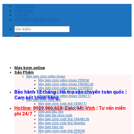
Skip
Trang Chủ
to
Giới thiệu
content
Liên hệ
HƯỚNG DẪN KỸ THUẬT
Tìm
kiếm:
Máy bơm.online
Sản Phẩm
Máy bơm chìm giếng khoan
Máy bơm chìm giếng khoan PERONI
Máy bơm chìm giếng khoan FRANKLIN
Máy bơm chìm giếng khoan COVERCO
Bảo hành 12 tháng | Hỗ trợ vận chuyển toàn quốc |
Máy bơm chìm giếng khoan SUMOTO
Máy bơm chìm giếng khoan VERATTI
Cam kết chính hãng
Máy bơm chìm nước thải
Máy bơm chìm nước thải VERATTI
Hotline: 0929.966.628|
Zalo: Mr. Vinh
| Tư vấn miễn
Máy bơm chìm nước thải BELUNO
Bơm axit đầu inox
phí 24/7
Máy bơm đài phun nước
Máy bơm chìm nước thải FRANKLIN
Máy bơm chìm nước thải Showfou
Máy bơm hầm mỏ
Máy bơm chìm nước thải PERONI