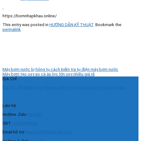
.
https://bomnhapkhau.online/
This entry was posted in
HƯỚNG DẪN KỸ THUẬT
. Bookmark the
permalink
.
Máy bơm nước bị hỏng tụ cách kiểm tra tụ điện máy bơm nước
Máy bơm tạo oxy ao cá áp lực lớn oxy nhiều giá rẻ
ĐỊA CHỈ
Địa chỉ: 780 Minh Khai, Phường Vĩnh Tuy, Quận Hai Bà Trưng, Hà Nội
Liên hệ
Hotline: Zalo:
Mr Vinh
SĐT:
0929.966.628
Email hỗ trợ:
Namvinh999@gmail.com