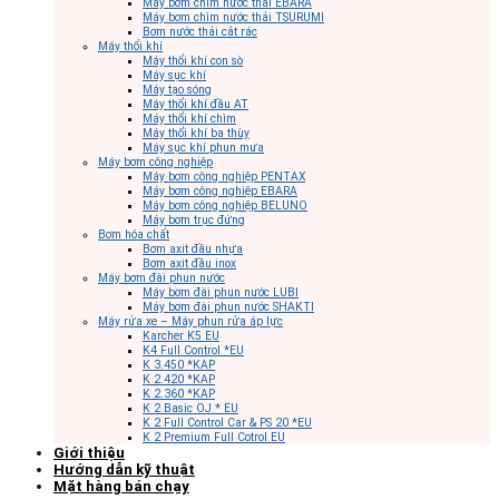
Máy bơm chìm nước thải EBARA
Máy bơm chìm nước thải TSURUMI
Bơm nước thải cắt rác
Máy thổi khí
Máy thổi khí con sò
Máy sục khí
Máy tạo sóng
Máy thổi khí đầu AT
Máy thổi khí chìm
Máy thổi khí ba thùy
Máy sục khí phun mưa
Máy bơm công nghiệp
Máy bơm công nghiệp PENTAX
Máy bơm công nghiệp EBARA
Máy bơm công nghiệp BELUNO
Máy bơm trục đứng
Bơm hóa chất
Bơm axit đầu nhựa
Bơm axit đầu inox
Máy bơm đài phun nước
Máy bơm đài phun nước LUBI
Máy bơm đài phun nước SHAKTI
Máy rửa xe – Máy phun rửa áp lực
Karcher K5 EU
K4 Full Control *EU
K 3.450 *KAP
K 2.420 *KAP
K 2.360 *KAP
K 2 Basic OJ * EU
K 2 Full Control Car & PS 20 *EU
K 2 Premium Full Cotrol EU
Giới thiệu
Hướng dẫn kỹ thuật
Mặt hàng bán chạy