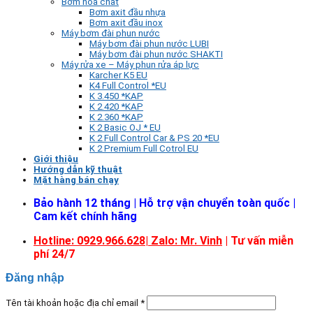
Bơm hóa chất
Bơm axit đầu nhựa
Bơm axit đầu inox
Máy bơm đài phun nước
Máy bơm đài phun nước LUBI
Máy bơm đài phun nước SHAKTI
Máy rửa xe – Máy phun rửa áp lực
Karcher K5 EU
K4 Full Control *EU
K 3.450 *KAP
K 2.420 *KAP
K 2.360 *KAP
K 2 Basic OJ * EU
K 2 Full Control Car & PS 20 *EU
K 2 Premium Full Cotrol EU
Giới thiệu
Hướng dẫn kỹ thuật
Mặt hàng bán chạy
Bảo hành 12 tháng | Hỗ trợ vận chuyển toàn quốc |
Cam kết chính hãng
Hotline: 0929.966.628|
Zalo: Mr. Vinh
| Tư vấn miễn
phí 24/7
Đăng nhập
Tên tài khoản hoặc địa chỉ email
*