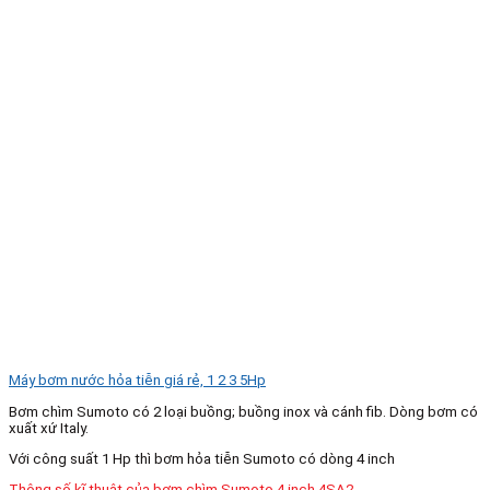
Máy bơm nước hỏa tiễn giá rẻ, 1 2 3 5Hp
Bơm chìm Sumoto có 2 loại buồng; buồng inox và cánh fib. Dòng bơm có
xuất xứ Italy.
Với công suất 1 Hp thì bơm hỏa tiễn Sumoto có dòng 4 inch
Thông số kĩ thuật của bơm chìm Sumoto 4 inch 4SA2