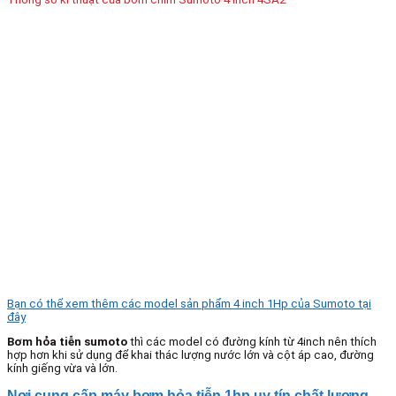
Bạn có thể xem thêm các model sản phẩm 4 inch 1Hp của Sumoto tại
đây
Bơm hỏa tiễn sumoto
thì các model có đường kính từ 4inch nên thích
hợp hơn khi sử dụng để khai thác lượng nước lớn và cột áp cao, đường
kính giếng vừa và lớn.
Nơi cung cấp máy bơm hỏa tiễn 1hp uy tín chất lượng