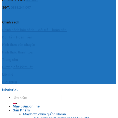
Hotline 2: Zalo:
Mr Vinh
SĐT:
0388.241.097
Chính sách
Chính sách bảo hành – đổi trả – hoàn tiền
Đổi Tả – Hoàn Tiền
Hình thức vận chuyển
Hình thức thanh toán
Trang chủ
Hướng dẫn kỹ thuật
Liên hệ
Giới thiệu
interiortxt
Tìm
kiếm:
Máy bơm.online
Sản Phẩm
Máy bơm chìm giếng khoan