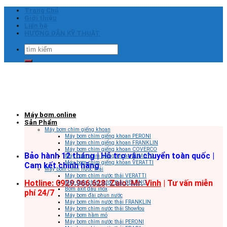
Skip
Trang Chủ
to
Giới thiệu
content
Liên hệ
HƯỚNG DẪN KỸ THUẬT
Tìm
kiếm:
Máy bơm.online
Sản Phẩm
Máy bơm chìm giếng khoan
Máy bơm chìm giếng khoan PERONI
Máy bơm chìm giếng khoan FRANKLIN
Máy bơm chìm giếng khoan COVERCO
Bảo hành 12 tháng | Hỗ trợ vận chuyển toàn quốc |
Máy bơm chìm giếng khoan SUMOTO
Máy bơm chìm giếng khoan VERATTI
Cam kết chính hãng
Máy bơm chìm nước thải
Máy bơm chìm nước thải VERATTI
Hotline: 0929.966.628|
Zalo: Mr. Vinh
| Tư vấn miễn
Máy bơm chìm nước thải BELUNO
Bơm axit đầu inox
phí 24/7
Máy bơm đài phun nước
Máy bơm chìm nước thải FRANKLIN
Máy bơm chìm nước thải Showfou
Máy bơm hầm mỏ
Máy bơm chìm nước thải PERONI