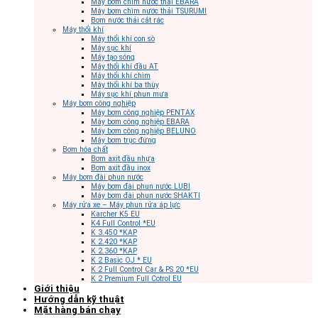
Máy bơm chìm nước thải EBARA
Máy bơm chìm nước thải TSURUMI
Bơm nước thải cắt rác
Máy thổi khí
Máy thổi khí con sò
Máy sục khí
Máy tạo sóng
Máy thổi khí đầu AT
Máy thổi khí chìm
Máy thổi khí ba thùy
Máy sục khí phun mưa
Máy bơm công nghiệp
Máy bơm công nghiệp PENTAX
Máy bơm công nghiệp EBARA
Máy bơm công nghiệp BELUNO
Máy bơm trục đứng
Bơm hóa chất
Bơm axit đầu nhựa
Bơm axit đầu inox
Máy bơm đài phun nước
Máy bơm đài phun nước LUBI
Máy bơm đài phun nước SHAKTI
Máy rửa xe – Máy phun rửa áp lực
Karcher K5 EU
K4 Full Control *EU
K 3.450 *KAP
K 2.420 *KAP
K 2.360 *KAP
K 2 Basic OJ * EU
K 2 Full Control Car & PS 20 *EU
K 2 Premium Full Cotrol EU
Giới thiệu
Hướng dẫn kỹ thuật
Mặt hàng bán chạy