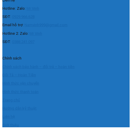
Liên hệ
Hotline: Zalo:
Mr Vinh
SĐT:
0929.966.628
Email hỗ trợ:
Namvinh999@gmail.com
Hotline 2: Zalo:
Mr Vinh
SĐT:
0388.241.097
Chính sách
Chính sách bảo hành – đổi trả – hoàn tiền
Đổi Tả – Hoàn Tiền
Hình thức vận chuyển
Hình thức thanh toán
Trang chủ
Hướng dẫn kỹ thuật
Liên hệ
Giới thiệu