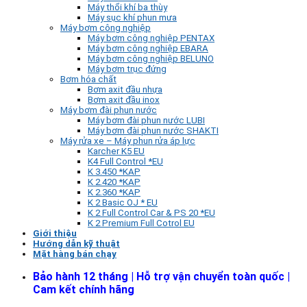
Máy thổi khí ba thùy
Máy sục khí phun mưa
Máy bơm công nghiệp
Máy bơm công nghiệp PENTAX
Máy bơm công nghiệp EBARA
Máy bơm công nghiệp BELUNO
Máy bơm trục đứng
Bơm hóa chất
Bơm axit đầu nhựa
Bơm axit đầu inox
Máy bơm đài phun nước
Máy bơm đài phun nước LUBI
Máy bơm đài phun nước SHAKTI
Máy rửa xe – Máy phun rửa áp lực
Karcher K5 EU
K4 Full Control *EU
K 3.450 *KAP
K 2.420 *KAP
K 2.360 *KAP
K 2 Basic OJ * EU
K 2 Full Control Car & PS 20 *EU
K 2 Premium Full Cotrol EU
Giới thiệu
Hướng dẫn kỹ thuật
Mặt hàng bán chạy
Bảo hành 12 tháng | Hỗ trợ vận chuyển toàn quốc |
Cam kết chính hãng