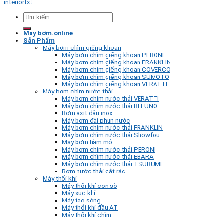
interiortxt
Tìm
kiếm:
Máy bơm.online
Sản Phẩm
Máy bơm chìm giếng khoan
Máy bơm chìm giếng khoan PERONI
Máy bơm chìm giếng khoan FRANKLIN
Máy bơm chìm giếng khoan COVERCO
Máy bơm chìm giếng khoan SUMOTO
Máy bơm chìm giếng khoan VERATTI
Máy bơm chìm nước thải
Máy bơm chìm nước thải VERATTI
Máy bơm chìm nước thải BELUNO
Bơm axit đầu inox
Máy bơm đài phun nước
Máy bơm chìm nước thải FRANKLIN
Máy bơm chìm nước thải Showfou
Máy bơm hầm mỏ
Máy bơm chìm nước thải PERONI
Máy bơm chìm nước thải EBARA
Máy bơm chìm nước thải TSURUMI
Bơm nước thải cắt rác
Máy thổi khí
Máy thổi khí con sò
Máy sục khí
Máy tạo sóng
Máy thổi khí đầu AT
Máy thổi khí chìm