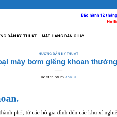
Bảo hành 12 tháng
Hotli
NG DẪN KỸ THUẬT
MẶT HÀNG BÁN CHẠY
HƯỚNG DẪN KỸ THUẬT
oại máy bơm giếng khoan thườn
POSTED ON
BY
ADMIN
hoan.
thành phố, từ các hộ gia đình đến các khu xí nghi