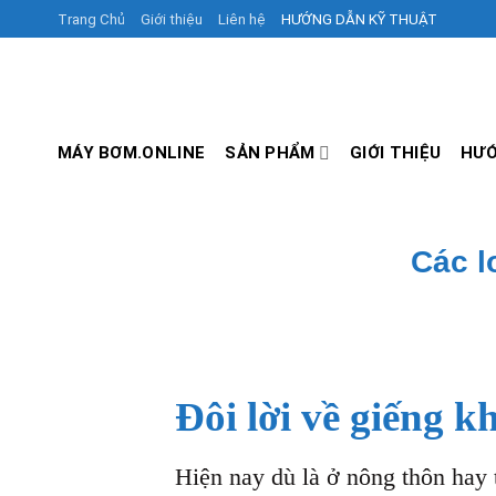
Skip
Trang Chủ
Giới thiệu
Liên hệ
HƯỚNG DẪN KỸ THUẬT
to
content
MÁY BƠM.ONLINE
SẢN PHẨM
GIỚI THIỆU
HƯỚ
Các l
Đôi lời về giếng k
Hiện nay dù là ở nông thôn hay 