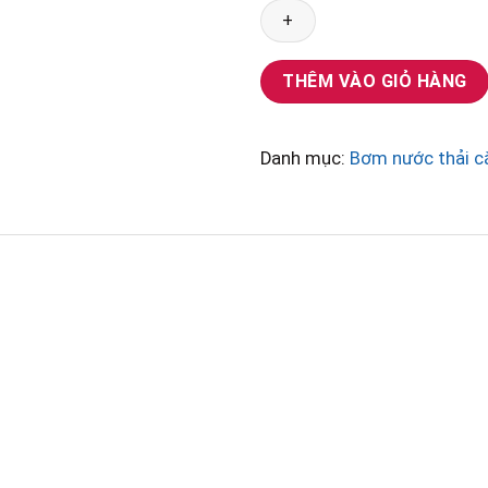
cánh
cắt
rác
THÊM VÀO GIỎ HÀNG
Model
100WC70-
15-
Danh mục:
Bơm nước thải c
5.5
số
lượng