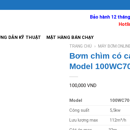
Bảo hành 12 tháng
Hotli
NG DẪN KỸ THUẬT
MẶT HÀNG BÁN CHẠY
TRANG CHỦ
»
MÁY BƠM.ONLIN
Bơm chìm có cá
Model 100WC70
100,000
VND
Model
100WC70-
Công suất
5,5kw
Lưu lượng max
112m³/h
Cột áp max
32m