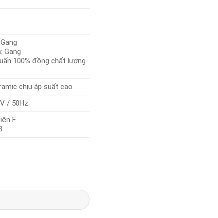
 Gang
: Gang
quấn 100% đồng chất lượng
amic chịu áp suất cao
0V / 50Hz
iện F
8