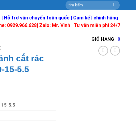
Tìm
kiếm:
 | Hỗ trợ vận chuyển toàn quốc | Cam kết chính hãng
ne: 0929.966.628|
Zalo: Mr. Vinh
| Tư vấn miễn phí 24/7
GIỎ HÀNG
0
E
nh cắt rác
-15-5.5
15-5.5