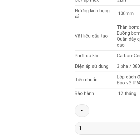
Đường kính họng
100mm
xả
Thân bơm:
Buồng bơm
Vật liệu cấu tạo
Quận dây 
cao
Phớt cơ khí
Carbon-Cer
Điện áp sử dụng
3 pha / 38
Lớp cách đ
Tiêu chuẩn
Bảo vệ IP6
Bảo hành
12 tháng
Bơm
chìm
có