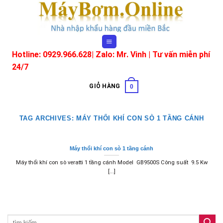
Skip
to
content
Hotline: 0929.966.628|
Zalo: Mr. Vinh
| Tư vấn miễn phí
24/7
GIỎ HÀNG
0
TAG ARCHIVES:
MÁY THỔI KHÍ CON SÒ 1 TẦNG CÁNH
Máy thổi khí con sò 1 tầng cánh
Máy thổi khí con sò veratti 1 tầng cánh Model GB9500S Công suất 9.5 Kw
[...]