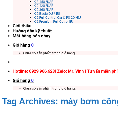
K 3.450 *KAP
K 2.420 *KAP
K 2.360 *KAP
K 2 Basic OJ * EU
K 2 Full Control Car & PS 20 *EU
K 2 Premium Full Cotrol EU
Giới thiệu
Hướng dẫn kỹ thuật
Mặt hàng bán chạy
Giỏ hàng
0
Chưa có sản phẩm trong giỏ hàng.
Hotline: 0929.966.628|
Zalo: Mr. Vinh
| Tư vấn miễn phí
Giỏ hàng
0
Chưa có sản phẩm trong giỏ hàng.
Tag Archives:
máy bơm côn