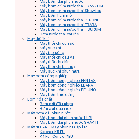
Máy bơm đài phun nước
Máy bơm chìm nước thải FRANKLIN
Máy bơm chìm nước thải Showfou
Máy bơm hầm mỏ
Máy bơm chìm nước thải PERONI
Máy bơm chìm nước thải EBARA
Máy bơm chìm nước thải TSURUMI
Bơm nước thải cắt rác
Máy thổi khí
Máy thổi khí con sò
Máy sục khí
Máy tạo sóng
Máy thổi khí đầu AT
Máy thổi khí chìm
Máy thổi khí ba thùy
Máy sục khí phun mưa
Máy bơm công nghiệp
Máy bơm công nghiệp PENTAX
Máy bơm công nghiệp EBARA
Máy bơm công nghiệp BELUNO
Máy bơm trục đứng
Bơm hóa chất
Bơm axit đầu nhựa
Bơm axit đầu inox
Máy bơm đài phun nước
Máy bơm đài phun nước LUBI
Máy bơm đài phun nước SHAKTI
Máy rửa xe – Máy phun rửa áp lực
Karcher K5 EU
K4 Full Control *EU