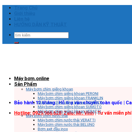
Skip
Trang Chủ
to
Giới thiệu
content
Liên hệ
HƯỚNG DẪN KỸ THUẬT
Tìm
kiếm:
Máy bơm.online
Sản Phẩm
Máy bơm chìm giếng khoan
Máy bơm chìm giếng khoan PERONI
Máy bơm chìm giếng khoan FRANKLIN
Bảo hành 12 tháng | Hỗ trợ vận chuyển toàn quốc | C
Máy bơm chìm giếng khoan COVERCO
Máy bơm chìm giếng khoan SUMOTO
Máy bơm chìm giếng khoan VERATTI
Hotline: 0929.966.628|
Zalo: Mr. Vinh
| Tư vấn miễn phí
Máy bơm chìm nước thải
Máy bơm chìm nước thải VERATTI
Máy bơm chìm nước thải BELUNO
Bơm axit đầu inox