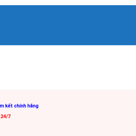
am kết chính hãng
 24/7