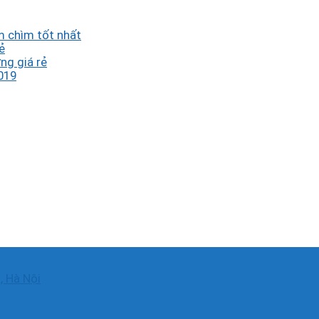
 chìm tốt nhất
ẻ
ng giá rẻ
019
, Hà Nội