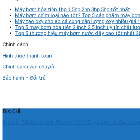
Máy bơm hỏa tiễn 1hp 1.5hp 2hp 3hp 5hp tốt nhất
Máy bơm chìm loại nào tốt? Top 5 sản phẩm máy bơm
Máy tạo oxy cho ao cá cung cấp lượng oxy nhiều giá r
Top 5 máy bơm hỏa tiễn 2 inch 2.5 inch uy tín chất lượ
Top 5 thương hiệu máy bơm nước đẩy cao tốt nhất 2
Chính sách
Hình thức thanh toán
Chính sánh vận chuyển
Bảo hành – đổi trả
ĐỊA CHỈ
Địa chỉ: 780 Minh Khai, Phường Vĩnh Tuy, Quận Hai Bà Trưng