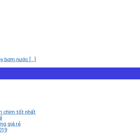
 bơm nước [...]
 chìm tốt nhất
ẻ
ng giá rẻ
019