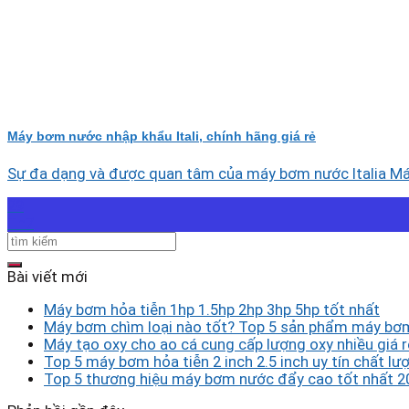
Máy bơm nước nhập khẩu Itali, chính hãng giá rẻ
Sự đa dạng và được quan tâm của máy bơm nước Italia Máy
29
Th7
Bài viết mới
Máy bơm hỏa tiễn 1hp 1.5hp 2hp 3hp 5hp tốt nhất
Máy bơm chìm loại nào tốt? Top 5 sản phẩm máy bơm
Máy tạo oxy cho ao cá cung cấp lượng oxy nhiều giá r
Top 5 máy bơm hỏa tiễn 2 inch 2.5 inch uy tín chất lượ
Top 5 thương hiệu máy bơm nước đẩy cao tốt nhất 2