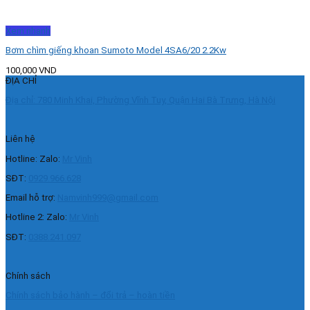
Xem nhanh
Bơm chìm giếng khoan Sumoto Model 4SA6/20 2.2Kw
100,000
VND
ĐỊA CHỈ
Địa chỉ: 780 Minh Khai, Phường Vĩnh Tuy, Quận Hai Bà Trưng, Hà Nội
Liên hệ
Hotline: Zalo:
Mr Vinh
SĐT:
0929.966.628
Email hỗ trợ:
Namvinh999@gmail.com
Hotline 2: Zalo:
Mr Vinh
SĐT:
0388.241.097
Chính sách
Chính sách bảo hành – đổi trả – hoàn tiền