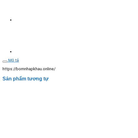
5.5Kw
số
lượng
Mô tả
https://bomnhapkhau.online/
Sản phẩm tương tự