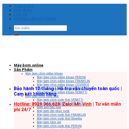
Skip
Trang Chủ
to
Giới thiệu
content
Liên hệ
HƯỚNG DẪN KỸ THUẬT
Tìm
kiếm:
Máy bơm.online
Sản Phẩm
Máy bơm chìm giếng khoan
Máy bơm chìm giếng khoan PERONI
Máy bơm chìm giếng khoan FRANKLIN
Máy bơm chìm giếng khoan COVERCO
Bảo hành 12 tháng | Hỗ trợ vận chuyển toàn quốc |
Máy bơm chìm giếng khoan SUMOTO
Máy bơm chìm giếng khoan VERATTI
Cam kết chính hãng
Máy bơm chìm nước thải
Máy bơm chìm nước thải VERATTI
Hotline: 0929.966.628|
Zalo: Mr. Vinh
| Tư vấn miễn
Máy bơm chìm nước thải BELUNO
Bơm axit đầu inox
phí 24/7
Máy bơm đài phun nước
Máy bơm chìm nước thải FRANKLIN
Máy bơm chìm nước thải Showfou
Máy bơm hầm mỏ
Máy bơm chìm nước thải PERONI