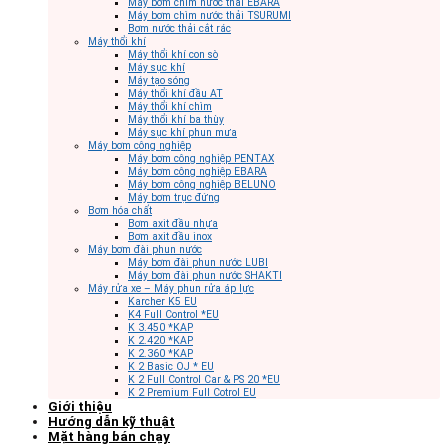
Máy bơm chìm nước thải EBARA
Máy bơm chìm nước thải TSURUMI
Bơm nước thải cắt rác
Máy thổi khí
Máy thổi khí con sò
Máy sục khí
Máy tạo sóng
Máy thổi khí đầu AT
Máy thổi khí chìm
Máy thổi khí ba thùy
Máy sục khí phun mưa
Máy bơm công nghiệp
Máy bơm công nghiệp PENTAX
Máy bơm công nghiệp EBARA
Máy bơm công nghiệp BELUNO
Máy bơm trục đứng
Bơm hóa chất
Bơm axit đầu nhựa
Bơm axit đầu inox
Máy bơm đài phun nước
Máy bơm đài phun nước LUBI
Máy bơm đài phun nước SHAKTI
Máy rửa xe – Máy phun rửa áp lực
Karcher K5 EU
K4 Full Control *EU
K 3.450 *KAP
K 2.420 *KAP
K 2.360 *KAP
K 2 Basic OJ * EU
K 2 Full Control Car & PS 20 *EU
K 2 Premium Full Cotrol EU
Giới thiệu
Hướng dẫn kỹ thuật
Mặt hàng bán chạy