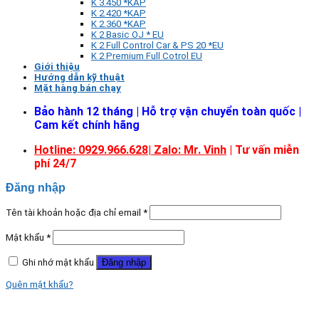
K 3.450 *KAP
K 2.420 *KAP
K 2.360 *KAP
K 2 Basic OJ * EU
K 2 Full Control Car & PS 20 *EU
K 2 Premium Full Cotrol EU
Giới thiệu
Hướng dẫn kỹ thuật
Mặt hàng bán chạy
Bảo hành 12 tháng | Hỗ trợ vận chuyển toàn quốc |
Cam kết chính hãng
Hotline: 0929.966.628|
Zalo: Mr. Vinh
| Tư vấn miễn
phí 24/7
Đăng nhập
Tên tài khoản hoặc địa chỉ email
*
Mật khẩu
*
Ghi nhớ mật khẩu
Đăng nhập
Quên mật khẩu?