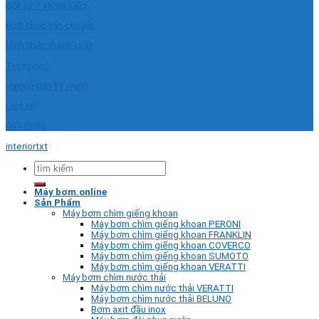
Đổi Tả – Hoàn Tiền
Hình thức vận chuyển
Hình thức thanh toán
Trang chủ
Hướng dẫn kỹ thuật
Liên hệ
Giới thiệu
interiortxt
Tìm
kiếm:
Máy bơm.online
Sản Phẩm
Máy bơm chìm giếng khoan
Máy bơm chìm giếng khoan PERONI
Máy bơm chìm giếng khoan FRANKLIN
Máy bơm chìm giếng khoan COVERCO
Máy bơm chìm giếng khoan SUMOTO
Máy bơm chìm giếng khoan VERATTI
Máy bơm chìm nước thải
Máy bơm chìm nước thải VERATTI
Máy bơm chìm nước thải BELUNO
Bơm axit đầu inox