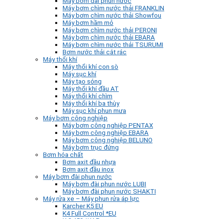
Máy bơm đài phun nước
Máy bơm chìm nước thải FRANKLIN
Máy bơm chìm nước thải Showfou
Máy bơm hầm mỏ
Máy bơm chìm nước thải PERONI
Máy bơm chìm nước thải EBARA
Máy bơm chìm nước thải TSURUMI
Bơm nước thải cắt rác
Máy thổi khí
Máy thổi khí con sò
Máy sục khí
Máy tạo sóng
Máy thổi khí đầu AT
Máy thổi khí chìm
Máy thổi khí ba thùy
Máy sục khí phun mưa
Máy bơm công nghiệp
Máy bơm công nghiệp PENTAX
Máy bơm công nghiệp EBARA
Máy bơm công nghiệp BELUNO
Máy bơm trục đứng
Bơm hóa chất
Bơm axit đầu nhựa
Bơm axit đầu inox
Máy bơm đài phun nước
Máy bơm đài phun nước LUBI
Máy bơm đài phun nước SHAKTI
Máy rửa xe – Máy phun rửa áp lực
Karcher K5 EU
K4 Full Control *EU