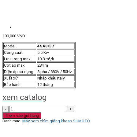
100,000
VND
Model
4SA8/37
Công suất
5.5 Kw
Lưu lượng max
10.8 m³/h
Cột áp max
234 m
Điện áp sử dụng
3 pha / 380V / 50Hz
Xuất xứ
Nhập khẩu Italy
Bảo hành
12 tháng
xem catalog
Bơm
chìm
Thêm vào giỏ hàng
giếng
Danh mục:
Máy bơm chìm giếng khoan SUMOTO
khoan
Sumoto
Model
4SA8/37