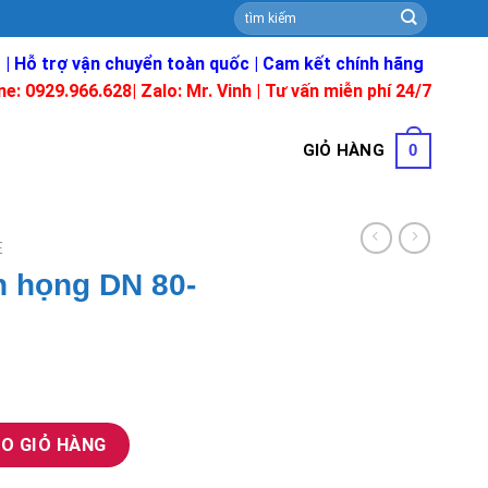
Tìm
kiếm:
 | Hỗ trợ vận chuyển toàn quốc | Cam kết chính hãng
ne: 0929.966.628|
Zalo: Mr. Vinh
| Tư vấn miễn phí 24/7
GIỎ HÀNG
0
E
h họng DN 80-
0 số lượng
O GIỎ HÀNG