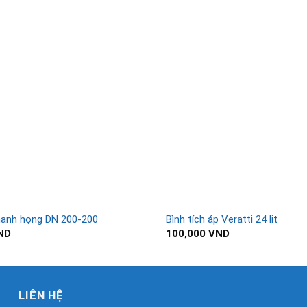
hanh họng DN 200-200
Bình tích áp Veratti 24 lit
ND
100,000
VND
LIÊN HỆ