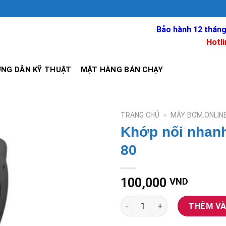
Bảo hành 12 tháng
Hotli
NG DẪN KỸ THUẬT
MẶT HÀNG BÁN CHẠY
TRANG CHỦ
»
MÁY BƠM.ONLIN
Khớp nối nhan
80
100,000
VND
Khớp nối nhanh họng DN 80-8
THÊM VÀ