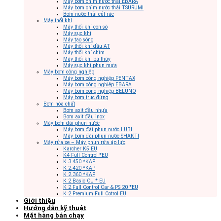
Máy bơm chìm nước thải EBARA
Máy bơm chìm nước thải TSURUMI
Bơm nước thải cắt rác
Máy thổi khí
Máy thổi khí con sò
Máy sục khí
Máy tạo sóng
Máy thổi khí đầu AT
Máy thổi khí chìm
Máy thổi khí ba thùy
Máy sục khí phun mưa
Máy bơm công nghiệp
Máy bơm công nghiệp PENTAX
Máy bơm công nghiệp EBARA
Máy bơm công nghiệp BELUNO
Máy bơm trục đứng
Bơm hóa chất
Bơm axit đầu nhựa
Bơm axit đầu inox
Máy bơm đài phun nước
Máy bơm đài phun nước LUBI
Máy bơm đài phun nước SHAKTI
Máy rửa xe – Máy phun rửa áp lực
Karcher K5 EU
K4 Full Control *EU
K 3.450 *KAP
K 2.420 *KAP
K 2.360 *KAP
K 2 Basic OJ * EU
K 2 Full Control Car & PS 20 *EU
K 2 Premium Full Cotrol EU
Giới thiệu
Hướng dẫn kỹ thuật
Mặt hàng bán chạy