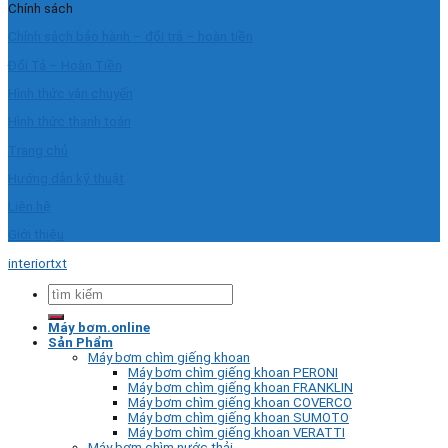
Chính sách
Chính sách bảo hành – đổi trả – hoàn tiền
Đổi Tả – Hoàn Tiền
Hình thức vận chuyển
Hình thức thanh toán
Trang chủ
Hướng dẫn kỹ thuật
Liên hệ
Giới thiệu
interiortxt
Tìm
kiếm:
Máy bơm.online
Sản Phẩm
Máy bơm chìm giếng khoan
Máy bơm chìm giếng khoan PERONI
Máy bơm chìm giếng khoan FRANKLIN
Máy bơm chìm giếng khoan COVERCO
Máy bơm chìm giếng khoan SUMOTO
Máy bơm chìm giếng khoan VERATTI
Máy bơm chìm nước thải