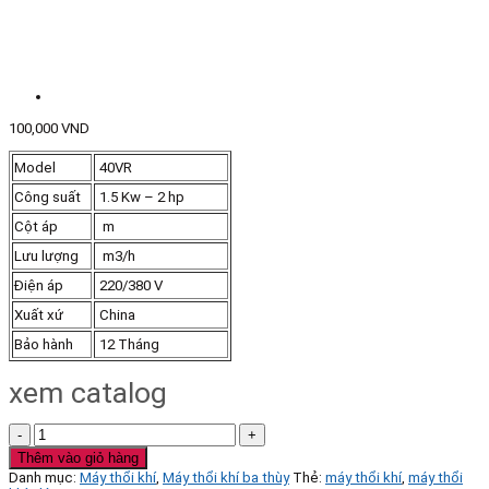
100,000
VND
Model
40VR
Công suất
1.5 Kw – 2 hp
Cột áp
m
Lưu lượng
m3/h
Điện áp
220/380 V
Xuất xứ
China
Bảo hành
12 Tháng
xem catalog
Máy
thổi
Thêm vào giỏ hàng
khí
Danh mục:
Máy thổi khí
,
Máy thổi khí ba thùy
Thẻ:
máy thổi khí
,
máy thổi
ba