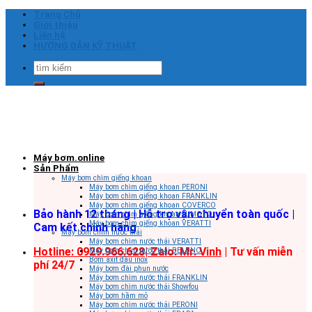
Skip
Trang Chủ
to
Giới thiệu
content
Liên hệ
HƯỚNG DẪN KỸ THUẬT
Tìm
kiếm:
Máy bơm.online
Sản Phẩm
Máy bơm chìm giếng khoan
Máy bơm chìm giếng khoan PERONI
Máy bơm chìm giếng khoan FRANKLIN
Máy bơm chìm giếng khoan COVERCO
Bảo hành 12 tháng | Hỗ trợ vận chuyển toàn quốc |
Máy bơm chìm giếng khoan SUMOTO
Máy bơm chìm giếng khoan VERATTI
Cam kết chính hãng
Máy bơm chìm nước thải
Máy bơm chìm nước thải VERATTI
Hotline: 0929.966.628|
Zalo: Mr. Vinh
| Tư vấn miễn
Máy bơm chìm nước thải BELUNO
Bơm axit đầu inox
phí 24/7
Máy bơm đài phun nước
Máy bơm chìm nước thải FRANKLIN
Máy bơm chìm nước thải Showfou
Máy bơm hầm mỏ
Máy bơm chìm nước thải PERONI