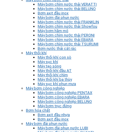
Máy bơm chìm nước thải VERATTI
Máy bơm chìm nước thải BELUNO
Bơm axit đầu inox
Máy bơm đài phun nước
Máy bơm chìm nước thải FRANKLIN
Máy bơm chìm nước thải Showfou
Máy bơm hầm mỏ
Máy bơm chìm nước thải PERONI
Máy bơm chìm nước thải EBARA
Máy bơm chìm nước thải TSURUMI
Bơm nước thải cắt rác
Máy thổi khí
Máy thổi khí con sò
Máy sục khí
Máy tạo sóng
Máy thổi khí đầu AT
Máy thổi khí chìm
Máy thổi khí ba thùy
Máy sục khí phun mưa
Máy bơm công nghiệp
Máy bơm công nghiệp PENTAX
Máy bơm công nghiệp EBARA
Máy bơm công nghiệp BELUNO
Máy bơm trục đứng
Bơm hóa chất
Bơm axit đầu nhựa
Bơm axit đầu inox
Máy bơm đài phun nước
Máy bơm đài phun nước LUBI