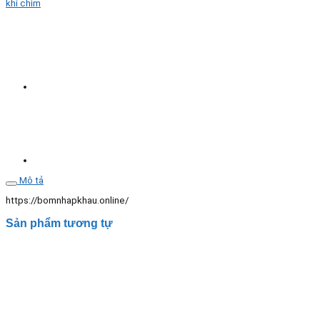
khí chìm
thùy
VERATTI
model
40VR
1.5
Kw
số
lượng
Mô tả
https://bomnhapkhau.online/
Sản phẩm tương tự