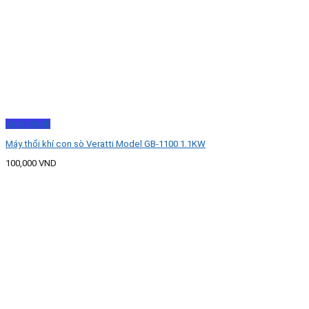
Xem nhanh
Máy thổi khí con sò Veratti Model GB-1100 1.1KW
100,000
VND