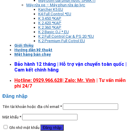
Máy bơm đài phun nước SHAKTI
Máy rửa xe – Máy phun rửa áp lực
Karcher K5 EU
K4 Full Control *EU
K 3.450 *KAP
K 2.420 *KAP
K 2.360 *KAP
K 2 Basic OJ * EU
K 2 Full Control Car & PS 20 *EU
K 2 Premium Full Cotrol EU
Giới thiệu
Hướng dẫn kỹ thuật
Mặt hàng bán chạy
Bảo hành 12 tháng | Hỗ trợ vận chuyển toàn quốc |
Cam kết chính hãng
Hotline: 0929.966.628|
Zalo: Mr. Vinh
| Tư vấn miễn
phí 24/7
Đăng nhập
Tên tài khoản hoặc địa chỉ email
*
Mật khẩu
*
Ghi nhớ mật khẩu
Đăng nhập