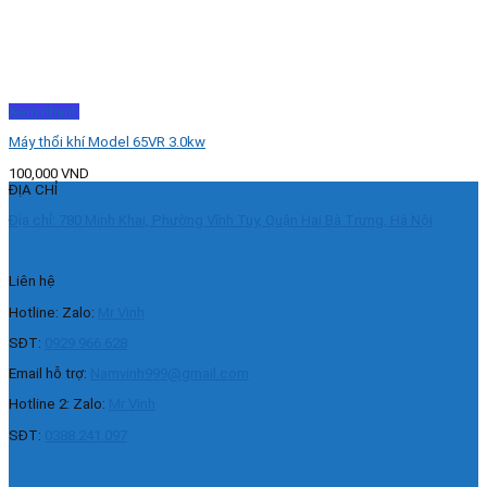
Xem nhanh
Máy thổi khí Model 65VR 3.0kw
100,000
VND
ĐỊA CHỈ
Địa chỉ: 780 Minh Khai, Phường Vĩnh Tuy, Quận Hai Bà Trưng, Hà Nội
Liên hệ
Hotline: Zalo:
Mr Vinh
SĐT:
0929.966.628
Email hỗ trợ:
Namvinh999@gmail.com
Hotline 2: Zalo:
Mr Vinh
SĐT:
0388.241.097