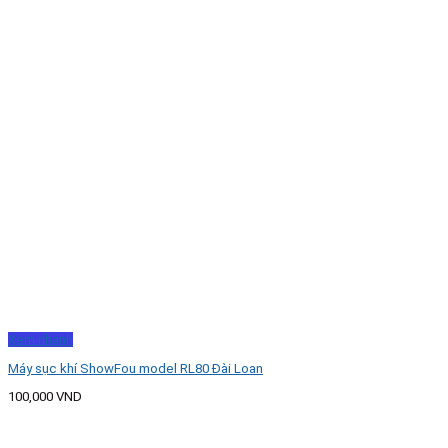
Xem nhanh
Máy sục khí ShowFou model RL80 Đài Loan
100,000
VND