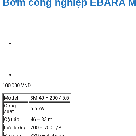
Bơm công nghiệp EBARA Mod
100,000
VND
Model
3M 40 – 200 / 5.5
Công
5.5 kw
suất
Cột áp
46 – 33 m
Lưu lượng
200 – 700 L/P
Điện áp
380v – 3 phase