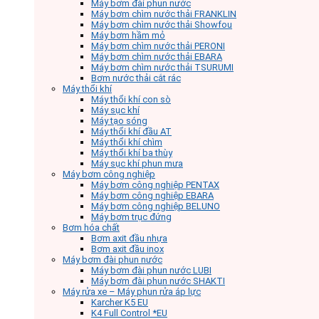
Máy bơm đài phun nước
Máy bơm chìm nước thải FRANKLIN
Máy bơm chìm nước thải Showfou
Máy bơm hầm mỏ
Máy bơm chìm nước thải PERONI
Máy bơm chìm nước thải EBARA
Máy bơm chìm nước thải TSURUMI
Bơm nước thải cắt rác
Máy thổi khí
Máy thổi khí con sò
Máy sục khí
Máy tạo sóng
Máy thổi khí đầu AT
Máy thổi khí chìm
Máy thổi khí ba thùy
Máy sục khí phun mưa
Máy bơm công nghiệp
Máy bơm công nghiệp PENTAX
Máy bơm công nghiệp EBARA
Máy bơm công nghiệp BELUNO
Máy bơm trục đứng
Bơm hóa chất
Bơm axit đầu nhựa
Bơm axit đầu inox
Máy bơm đài phun nước
Máy bơm đài phun nước LUBI
Máy bơm đài phun nước SHAKTI
Máy rửa xe – Máy phun rửa áp lực
Karcher K5 EU
K4 Full Control *EU