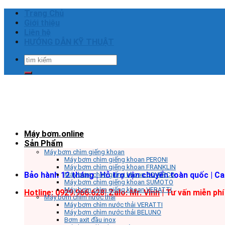
Skip
Trang Chủ
to
Giới thiệu
content
Liên hệ
HƯỚNG DẪN KỸ THUẬT
Tìm
kiếm:
Máy bơm.online
Sản Phẩm
Máy bơm chìm giếng khoan
Máy bơm chìm giếng khoan PERONI
Máy bơm chìm giếng khoan FRANKLIN
Bảo hành 12 tháng | Hỗ trợ vận chuyển toàn quốc | C
Máy bơm chìm giếng khoan COVERCO
Máy bơm chìm giếng khoan SUMOTO
Máy bơm chìm giếng khoan VERATTI
Hotline: 0929.966.628|
Zalo: Mr. Vinh
| Tư vấn miễn phí
Máy bơm chìm nước thải
Máy bơm chìm nước thải VERATTI
Máy bơm chìm nước thải BELUNO
Bơm axit đầu inox