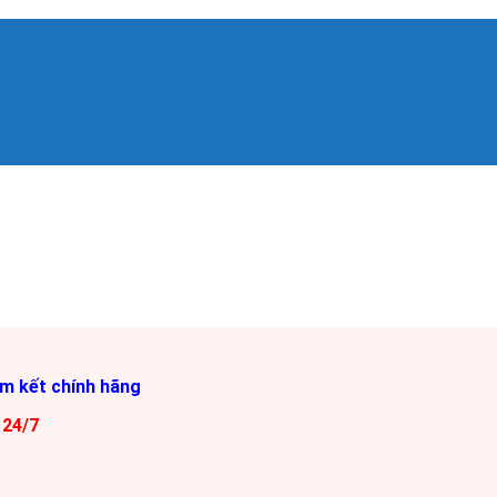
am kết chính hãng
 24/7