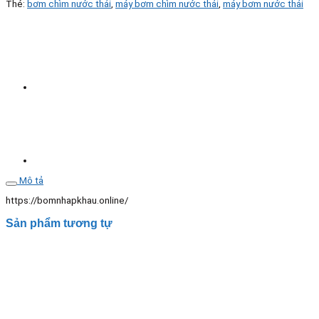
Thẻ:
bơm chìm nước thải
,
máy bơm chìm nước thải
,
máy bơm nước thải
SHm
250B
số
lượng
Mô tả
https://bomnhapkhau.online/
Sản phẩm tương tự