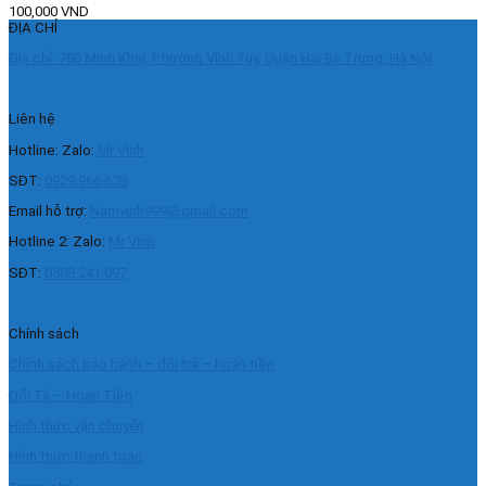
100,000
VND
ĐỊA CHỈ
Địa chỉ: 780 Minh Khai, Phường Vĩnh Tuy, Quận Hai Bà Trưng, Hà Nội
Liên hệ
Hotline: Zalo:
Mr Vinh
SĐT:
0929.966.628
Email hỗ trợ:
Namvinh999@gmail.com
Hotline 2: Zalo:
Mr Vinh
SĐT:
0388.241.097
Chính sách
Chính sách bảo hành – đổi trả – hoàn tiền
Đổi Tả – Hoàn Tiền
Hình thức vận chuyển
Hình thức thanh toán