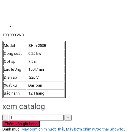
100,000
VND
Model
SHm 250B
Công suất
0.25 kw
Cột áp
7.5 m
Lưu lượng
150 l/min
Điện áp
220 V
Xuất xứ
Đài loan
Bảo hành
12 Tháng
xem catalog
Bơm
nước
Thêm vào giỏ hàng
thải
Danh mục:
Máy bơm chìm nước thải
,
Máy bơm chìm nước thải Showfou
Showfou