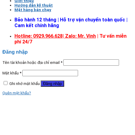
Giới thiệu
Hướng dẫn kỹ thuật
Mặt hàng bán chạy
Bảo hành 12 tháng | Hỗ trợ vận chuyển toàn quốc |
Cam kết chính hãng
Hotline: 0929.966.628|
Zalo: Mr. Vinh
| Tư vấn miễn
phí 24/7
Đăng nhập
Tên tài khoản hoặc địa chỉ email
*
Mật khẩu
*
Ghi nhớ mật khẩu
Đăng nhập
Quên mật khẩu?