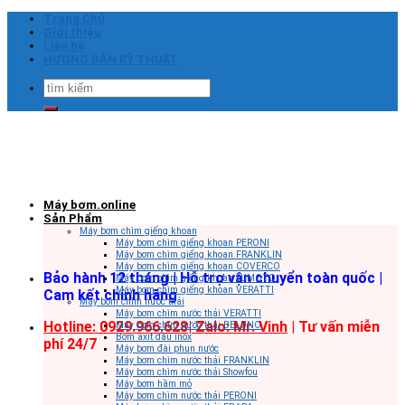
Skip
Trang Chủ
to
Giới thiệu
content
Liên hệ
HƯỚNG DẪN KỸ THUẬT
Tìm
kiếm:
Máy bơm.online
Sản Phẩm
Máy bơm chìm giếng khoan
Máy bơm chìm giếng khoan PERONI
Máy bơm chìm giếng khoan FRANKLIN
Máy bơm chìm giếng khoan COVERCO
Bảo hành 12 tháng | Hỗ trợ vận chuyển toàn quốc |
Máy bơm chìm giếng khoan SUMOTO
Máy bơm chìm giếng khoan VERATTI
Cam kết chính hãng
Máy bơm chìm nước thải
Máy bơm chìm nước thải VERATTI
Hotline: 0929.966.628|
Zalo: Mr. Vinh
| Tư vấn miễn
Máy bơm chìm nước thải BELUNO
Bơm axit đầu inox
phí 24/7
Máy bơm đài phun nước
Máy bơm chìm nước thải FRANKLIN
Máy bơm chìm nước thải Showfou
Máy bơm hầm mỏ
Máy bơm chìm nước thải PERONI