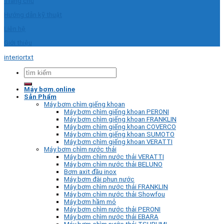
Trang chủ
Hướng dẫn kỹ thuật
Liên hệ
Giới thiệu
interiortxt
Tìm
kiếm:
Máy bơm.online
Sản Phẩm
Máy bơm chìm giếng khoan
Máy bơm chìm giếng khoan PERONI
Máy bơm chìm giếng khoan FRANKLIN
Máy bơm chìm giếng khoan COVERCO
Máy bơm chìm giếng khoan SUMOTO
Máy bơm chìm giếng khoan VERATTI
Máy bơm chìm nước thải
Máy bơm chìm nước thải VERATTI
Máy bơm chìm nước thải BELUNO
Bơm axit đầu inox
Máy bơm đài phun nước
Máy bơm chìm nước thải FRANKLIN
Máy bơm chìm nước thải Showfou
Máy bơm hầm mỏ
Máy bơm chìm nước thải PERONI
Máy bơm chìm nước thải EBARA