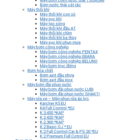
Máy bơm chìm nước thải TSURUMI
Bơm nước thải cắt rác
Máy thổi khí
Máy thổi khí con sò
Máy sục khí
Máy tạo sóng
Máy thổi khí đầu AT
Máy thổi khí chìm
Máy thổi khí ba thùy
Máy sục khí phun mưa
Máy bơm công nghiệp
Máy bơm công nghiệp PENTAX
Máy bơm công nghiệp EBARA
Máy bơm công nghiệp BELUNO
Máy bơm trục đứng
Bơm hóa chất
Bơm axit đầu nhựa
Bơm axit đầu inox
Máy bơm đài phun nước
Máy bơm đài phun nước LUBI
Máy bơm đài phun nước SHAKTI
Máy rửa xe – Máy phun rửa áp lực
Karcher K5 EU
K4 Full Control *EU
K 3.450 *KAP
K 2.420 *KAP
K 2.360 *KAP
K 2 Basic OJ * EU
K 2 Full Control Car & PS 20 *EU
K 2 Premium Full Cotrol EU