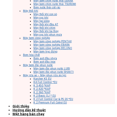
Máy bơm chìm nước thải EBARA
Máy bơm chìm nước thải TSURUMI
Bơm nước thải cắt rác
Máy thổi khí
Máy thổi khí con sò
Máy sục khí
Máy tạo sóng
Máy thổi khí đầu AT
Máy thổi khí chìm
Máy thổi khí ba thùy
Máy sục khí phun mưa
Máy bơm công nghiệp
Máy bơm công nghiệp PENTAX
Máy bơm công nghiệp EBARA
Máy bơm công nghiệp BELUNO
Máy bơm trục đứng
Bơm hóa chất
Bơm axit đầu nhựa
Bơm axit đầu inox
Máy bơm đài phun nước
Máy bơm đài phun nước LUBI
Máy bơm đài phun nước SHAKTI
Máy rửa xe – Máy phun rửa áp lực
Karcher K5 EU
K4 Full Control *EU
K 3.450 *KAP
K 2.420 *KAP
K 2.360 *KAP
K 2 Basic OJ * EU
K 2 Full Control Car & PS 20 *EU
K 2 Premium Full Cotrol EU
Giới thiệu
Hướng dẫn kỹ thuật
Mặt hàng bán chạy